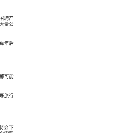
招聘产
让大量公
算年后
都可能
等旅行
将会下