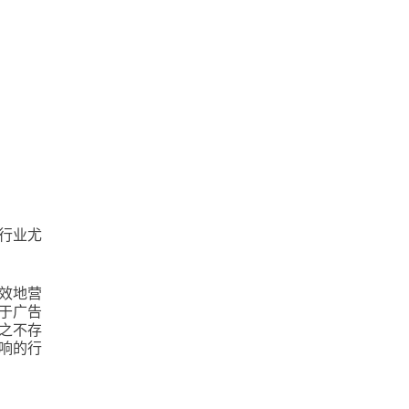
行业尤
效地营
于广告
之不存
响的行