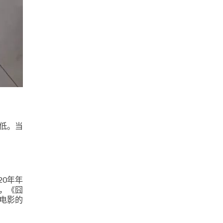
低。当
20年年
，《囧
电影的