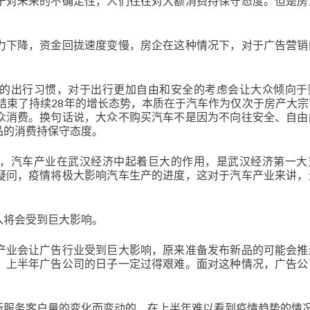
于对未来的不确定性，人们往往对大额消费持保守态度。但是房
力下降，资金回拢速度变慢，房企在这种情况下，对于广告营销
的出行习惯，对于出行更加自由和安全的考虑会让大众倾向于
就结束了持续28年的增长态势，本质在于汽车作为仅次于房产大
众消费。换句话说，大众不购买汽车不是因为不向往安全、自由
品的消费持保守态度。
，汽车产业在武汉经济中起着巨大的作用，是武汉经济第一大
疑问，疫情将极大影响汽车生产的进度，这对于汽车产业来讲，
入将会受到巨大影响。
产业会让广告行业受到巨大影响，原来准备发布新品的可能会推
，上半年广告公司的日子一定过得艰难。面对这种情况，广告公
所服务客户量的变化而变动的，在上半年难以看到疫情趋势的情