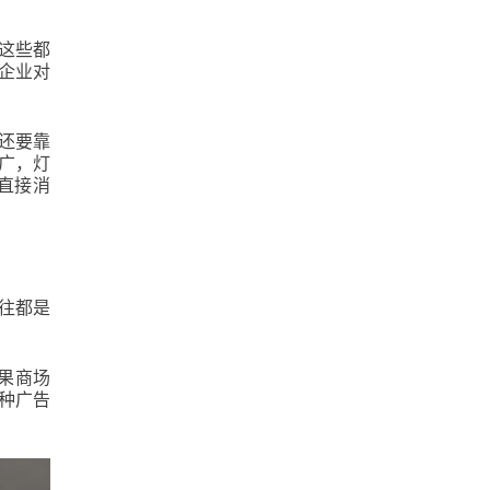
这些都
企业对
还要靠
广，灯
直接消
往都是
果商场
种广告