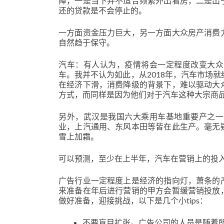
降，一是当下并不适合频繁外出看房，二是出
还的贷款是不会停止的。
一方面资金压力巨大，另一方面大众房产消费
自然趋于保守。
汽车：有人认为，疫情将会一定程度改变大众
车。我并不认为如此，从2018年，汽车市场
在经济下滑，消费降级的背景下，难以驱动大
方式，而同样是因为他们对于汽车这种大宗商
另外，武汉是我国六大乘用车基地重要产之一
业，上汽通用、东风本田等皆在此生产。毫无
雪上加霜。
可以预测，至少在上半年，汽车在营销上的投
广告行业一定程度上是经济的指向灯，萧条的
来准备在年后进行营销的甲方会暂缓营销投放
做好准备，迎接挑战，以下是几个小tips：
不要盲目扩张。广告公司的人员是随着