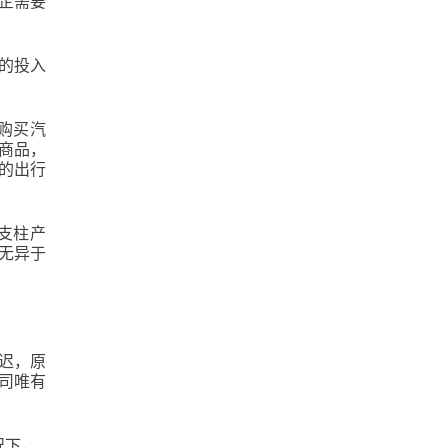
企需要
的投入
购买汽
宗商品，
的出行
支柱产
无异于
迟，原
司唯有
况下，