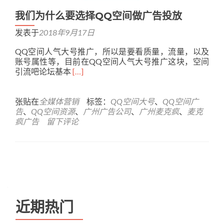
我们为什么要选择QQ空间做广告投放
发表于
2018年9月17日
QQ空间人气大号推广，所以是要看质量，流量，以及
账号属性等，目前在QQ空间人气大号推广这块，空间
Read
引流吧论坛基本
[…]
more
about
我
张贴在
全媒体营销
标签：
QQ空间大号
、
QQ空间广
们
告
、
QQ空间资源
、
广州广告公司
、
广州麦克疯
、
麦克
为
疯广告
留下评论
什
么
要
选
Posts navigation
择
QQ
空
间
近期热门
做
广